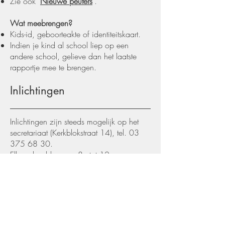
Zie ook '
Nieuwe peuters
'.
Wat meebrengen?
Kids-id, geboorteakte of identiteitskaart.
Indien je kind al school liep op een
andere school, gelieve dan het laatste
rapportje mee te brengen.
Inlichtingen
Inlichtingen zijn steeds mogelijk op het
secretariaat (Kerkblokstraat 14), tel.
03
375 68 30
.
Elke schooldag van 8u tot 12u en van
13u tot 17u.
Zie ook '
Contact
'.
Infoavond en kijk-in