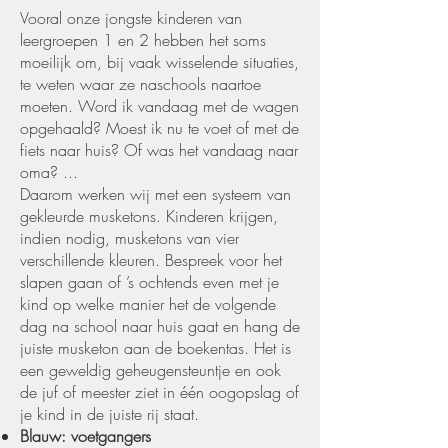
Vooral onze jongste kinderen van
leergroepen 1 en 2 hebben het soms
moeilijk om, bij vaak wisselende situaties,
te weten waar ze naschools naartoe
moeten. Word ik vandaag met de wagen
opgehaald? Moest ik nu te voet of met de
fiets naar huis? Of was het vandaag naar
oma? ...
Daarom werken wij met een systeem van
gekleurde musketons. Kinderen krijgen,
indien nodig, musketons van vier
verschillende kleuren. Bespreek voor het
slapen gaan of ’s ochtends even met je
kind op welke manier het de volgende
dag na school naar huis gaat en hang de
juiste musketon aan de boekentas. Het is
een geweldig geheugensteuntje en ook
de juf of meester ziet in één oogopslag of
je kind in de juiste rij staat.
Blauw: voetgangers